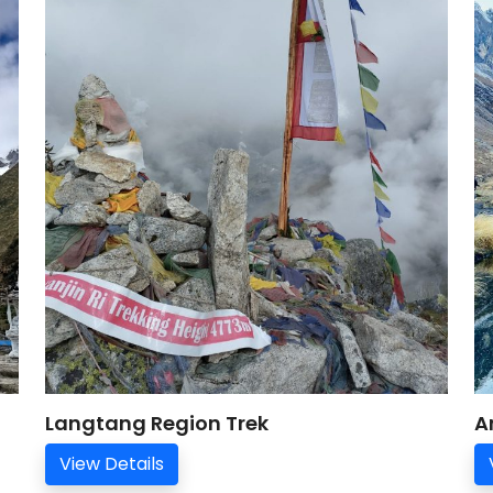
Langtang Region Trek
A
View Details