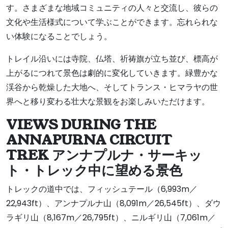
す。さまざまな地域コミュニティの人々と交流し、彼らの
文化や生活様式について学ぶことができます。忘れられな
い体験になることでしょう。
トレイル沿いには寺院、仏塔、祈祷旗が立ち並び、標高が
上がるにつれて景色は劇的に変化していきます。緑豊かな
渓谷から乾燥した大地へ、そしてトランス・ヒマラヤの世
界へと移り変わる壮大な景観をお楽しみいただけます。
VIEWS DURING THE
ANNAPURNA CIRCUIT
TREK アンナプルナ・サーキッ
ト・トレック中に望める景色
トレックの道中では、フィッシュテール（6,993m／
22,943ft）、アンナプルナ山（8,091m／26,545ft）、ダウ
ラギリ山（8,167m／26,795ft）、ニルギリ山（7,061m／